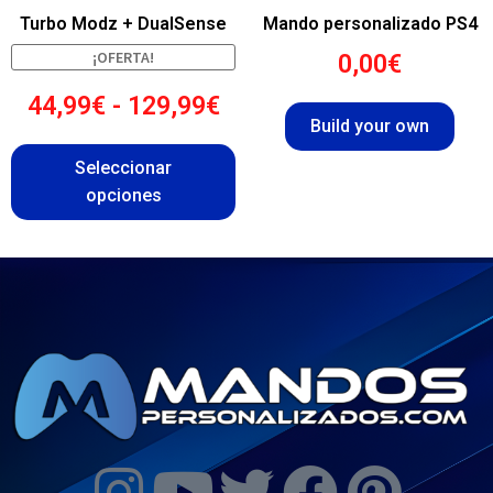
Turbo Modz + DualSense
Mando personalizado PS4
¡OFERTA!
0,00
€
44,99
€
-
129,99
€
Build your own
Seleccionar
opciones