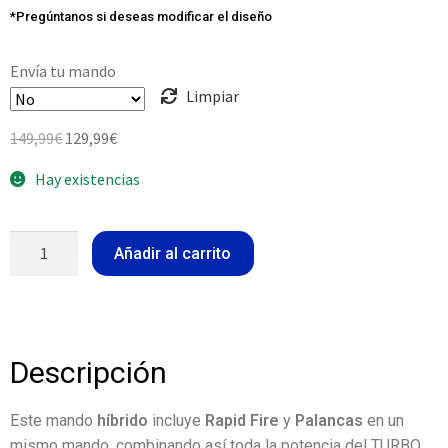
*Pregúntanos si deseas modificar el diseño
Envía tu mando
Limpiar
149,99
€
129,99
€
Hay existencias
Añadir al carrito
Descripción
Este mando
híbrido
incluye
Rapid Fire
y
Palancas
en un
mismo mando, combinando así toda la potencia del TURBO