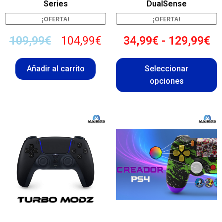
Series
DualSense
¡OFERTA!
¡OFERTA!
109,99
€
104,99
€
34,99
€
-
129,99
€
Añadir al carrito
Seleccionar
opciones