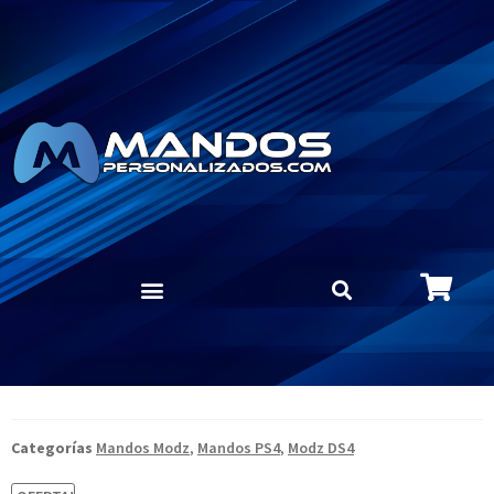
Categorías
Mandos Modz
,
Mandos PS4
,
Modz DS4