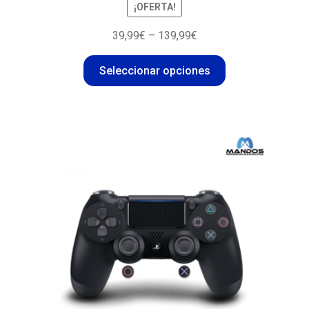
¡OFERTA!
39,99
€
–
139,99
€
Seleccionar opciones