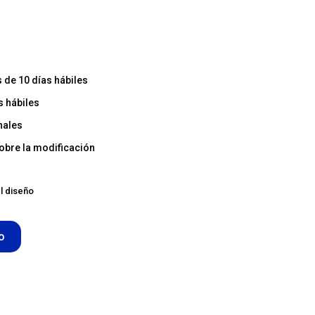
de 10 días hábiles
s hábiles
nales
obre la modificación
l diseño
to