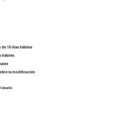
de 10 días hábiles
s hábiles
nales
obre la modificación
l diseño