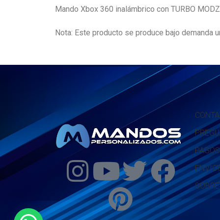
Mando Xbox 360 inalámbrico con TURBO MODZ
Nota: Este producto se produce bajo demanda un
CONTA
PREGU
PAGOS
ENVÍO
SOBRE