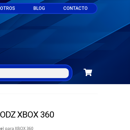
SOTROS
BLOG
CONTACTO
ODZ XBOX 360
re
) para XBOX 360