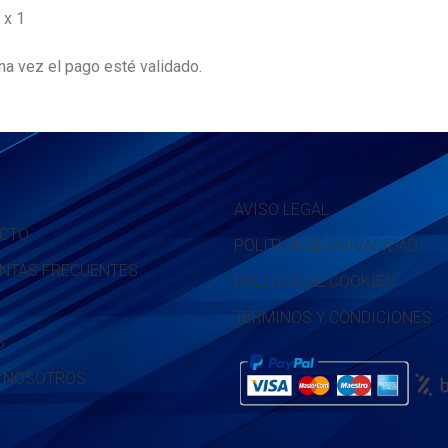
 x 1
a vez el pago esté validado.
AVISO LEGAL
CTO
POLÍTICA DE PRIVACIDAD
NTAS FRECUENTES
POLÍTICA DE COOKIES
TÉRMINOS Y CONDICIONES
S
 NOSOTROS