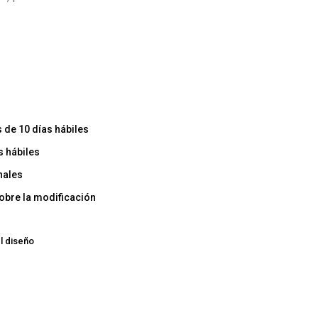
de 10 días hábiles
s hábiles
nales
obre la modificación
l diseño