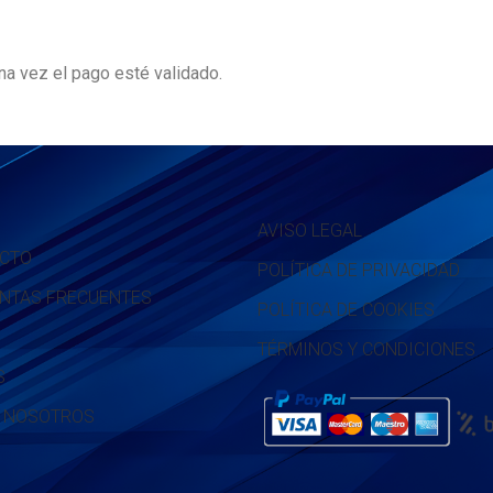
a vez el pago esté validado.
AVISO LEGAL
CTO
POLÍTICA DE PRIVACIDAD
NTAS FRECUENTES
POLÍTICA DE COOKIES
TÉRMINOS Y CONDICIONES
S
 NOSOTROS