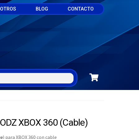
SOTROS
BLOG
CONTACTO
DZ XBOX 360 (Cable)
re
) para XBOX 360 con cable