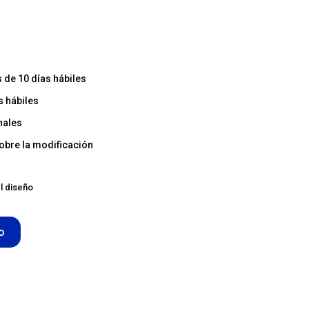
de 10 días hábiles
s hábiles
nales
obre la modificación
l diseño
to