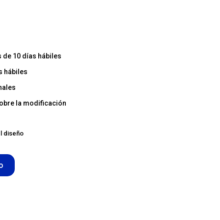
de 10 días hábiles
s hábiles
nales
obre la modificación
l diseño
to