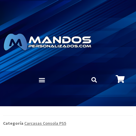
Categoría
Carcasas Consola PS5