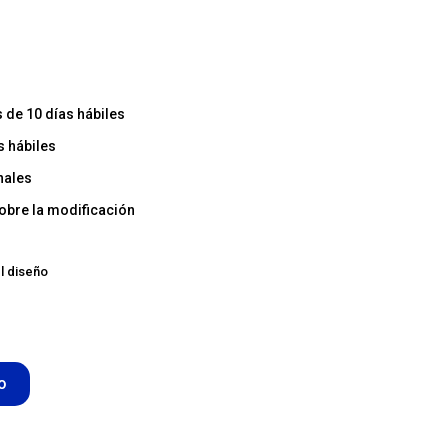
de 10 días hábiles
s hábiles
nales
obre la modificación
l diseño
to